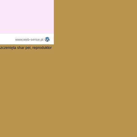
www.web-sense.pl
zczenięta shar pei, reproduktor