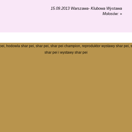
15.09.2013 Warszawa- Klubowa Wystawa
Molosów:
»
ei, hodowla shar pei, shar pei, shar pei champion, reproduktor wystawy shar pei, s
shar pei i wystawy shar pei