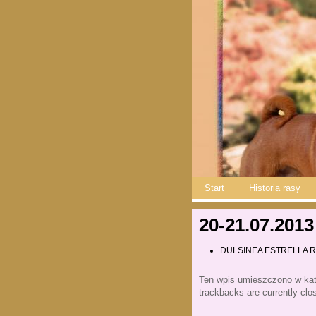
Start
Historia rasy
20-21.07.2013
DULSINEA ESTRELLA ROJ
Ten wpis umieszczono w kat
trackbacks are currently clo