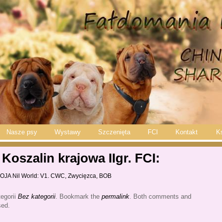
Nasze psy
Wystawy
Szczenięta
FCI
Kontakt
K
 Koszalin krajowa IIgr. FCI:
A Nil World: V1. CWC, Zwycięzca, BOB
egorii
Bez kategorii
. Bookmark the
permalink
. Both comments and
sed.