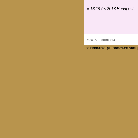
«
16-19.05.2013 Budapest:
©2013 Fałdomania
faldomania.pl
- hodowca shar p