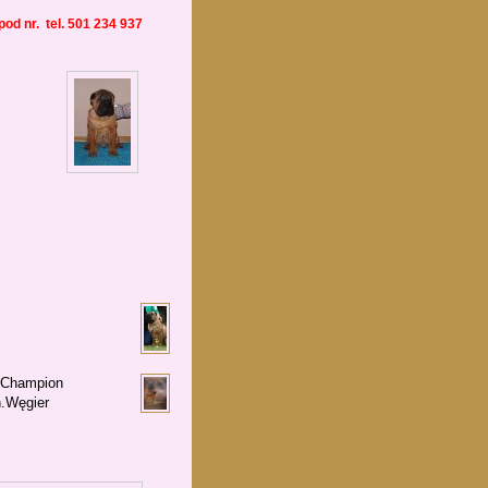
od nr. tel. 501 234 937
* Champion
h.Węgier