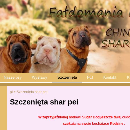
Nasze psy
Wystawy
Szczenięta
FCI
Kontakt
K
pl
> Szczenięta shar pei
Szczenięta shar pei
W zaprzyjaźnionej hodowli Sugar Dog jeszcze dwaj cud
czekają na swoje kochające Rodziny .