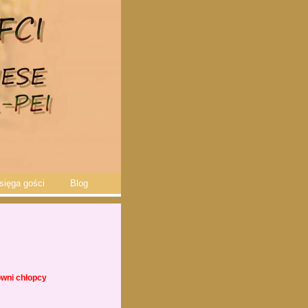
sięga gości
Blog
owni chłopcy